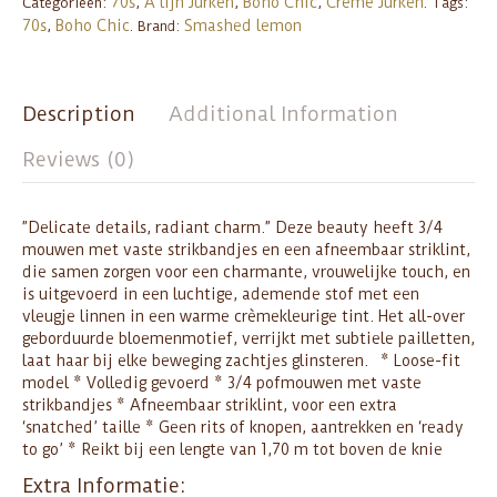
70s
A lijn Jurken
Boho Chic
Creme Jurken
Categorieën:
,
,
,
.
Tags:
70s
Boho Chic
Smashed lemon
,
.
Brand:
Description
Additional Information
Reviews (0)
”Delicate details, radiant charm.” Deze beauty heeft 3/4
mouwen met vaste strikbandjes en een afneembaar striklint,
die samen zorgen voor een charmante, vrouwelijke touch, en
is uitgevoerd in een luchtige, ademende stof met een
vleugje linnen in een warme crèmekleurige tint. Het all-over
geborduurde bloemenmotief, verrijkt met subtiele pailletten,
laat haar bij elke beweging zachtjes glinsteren. * Loose-fit
model * Volledig gevoerd * 3/4 pofmouwen met vaste
strikbandjes * Afneembaar striklint, voor een extra
‘snatched’ taille * Geen rits of knopen, aantrekken en ‘ready
to go’ * Reikt bij een lengte van 1,70 m tot boven de knie
Extra Informatie: