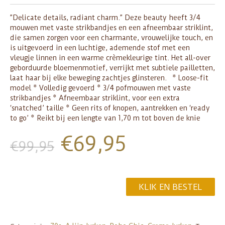
”Delicate details, radiant charm.” Deze beauty heeft 3/4
mouwen met vaste strikbandjes en een afneembaar striklint,
die samen zorgen voor een charmante, vrouwelijke touch, en
is uitgevoerd in een luchtige, ademende stof met een
vleugje linnen in een warme crèmekleurige tint. Het all-over
geborduurde bloemenmotief, verrijkt met subtiele pailletten,
laat haar bij elke beweging zachtjes glinsteren. * Loose-fit
model * Volledig gevoerd * 3/4 pofmouwen met vaste
strikbandjes * Afneembaar striklint, voor een extra
‘snatched’ taille * Geen rits of knopen, aantrekken en ‘ready
to go’ * Reikt bij een lengte van 1,70 m tot boven de knie
€
69,95
€
99,95
KLIK EN BESTEL