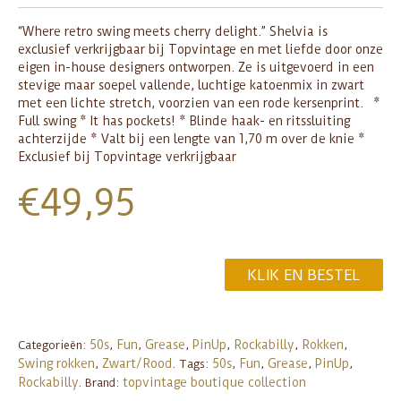
“Where retro swing meets cherry delight.” Shelvia is
exclusief verkrijgbaar bij Topvintage en met liefde door onze
eigen in-house designers ontworpen. Ze is uitgevoerd in een
stevige maar soepel vallende, luchtige katoenmix in zwart
met een lichte stretch, voorzien van een rode kersenprint. *
Full swing * It has pockets! * Blinde haak- en ritssluiting
achterzijde * Valt bij een lengte van 1,70 m over de knie *
Exclusief bij Topvintage verkrijgbaar
€
49,95
KLIK EN BESTEL
50s
Fun
Grease
PinUp
Rockabilly
Rokken
Categorieën:
,
,
,
,
,
,
Swing rokken
Zwart/Rood
50s
Fun
Grease
PinUp
,
.
Tags:
,
,
,
,
Rockabilly
topvintage boutique collection
.
Brand: