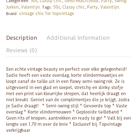
50s
Classy chic
Geel/Multicolour
Party
Swing
Categorieën:
,
,
,
,
Jurken
Valentijn
50s
Classy chic
Party
Valentijn
,
.
Tags:
,
,
,
.
vintage chic for topvintage
Brand:
Description
Additional Information
Reviews (0)
Een echte vintage beauty en perfect voor elke gelegenheid!
Sadie heeft een vaste overslag, korte vlindermouwtjes en
loopt vanaf de taille uit in een flowy semi-swing rok. Ze is
uitgevoerd in een glad en soepel, stretchy en slinky stofje
met een print van kleurrijke strepen, dat heerlijk draagt en
niet kreukt. Geniet van de complimentjes die je krijgt, zodra
je Sadie draagt! * Semi-swing stijl * Gevoerde top * Vaste
overslag * Korte vlindermouwen * Geplooide tailleband *
Geen rits of knopen; aantrekken en ready to go! * Valt bij een
lengte van 1,70 m over de knie * Exclusief bij Topvintage
verkrijgbaar