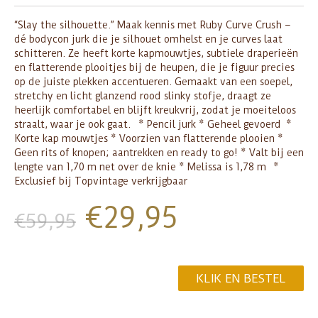
“Slay the silhouette.” Maak kennis met Ruby Curve Crush –
dé bodycon jurk die je silhouet omhelst en je curves laat
schitteren. Ze heeft korte kapmouwtjes, subtiele draperieën
en flatterende plooitjes bij de heupen, die je figuur precies
op de juiste plekken accentueren. Gemaakt van een soepel,
stretchy en licht glanzend rood slinky stofje, draagt ze
heerlijk comfortabel en blijft kreukvrij, zodat je moeiteloos
straalt, waar je ook gaat. * Pencil jurk * Geheel gevoerd *
Korte kap mouwtjes * Voorzien van flatterende plooien *
Geen rits of knopen; aantrekken en ready to go! * Valt bij een
lengte van 1,70 m net over de knie * Melissa is 1,78 m *
Exclusief bij Topvintage verkrijgbaar
€
29,95
€
59,95
KLIK EN BESTEL