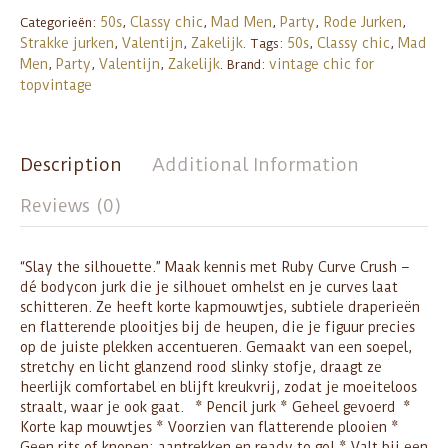
50s
Classy chic
Mad Men
Party
Rode Jurken
Categorieën:
,
,
,
,
,
Strakke jurken
Valentijn
Zakelijk
50s
Classy chic
Mad
,
,
.
Tags:
,
,
Men
Party
Valentijn
Zakelijk
vintage chic for
,
,
,
.
Brand:
topvintage
Description
Additional Information
Reviews (0)
“Slay the silhouette.” Maak kennis met Ruby Curve Crush –
dé bodycon jurk die je silhouet omhelst en je curves laat
schitteren. Ze heeft korte kapmouwtjes, subtiele draperieën
en flatterende plooitjes bij de heupen, die je figuur precies
op de juiste plekken accentueren. Gemaakt van een soepel,
stretchy en licht glanzend rood slinky stofje, draagt ze
heerlijk comfortabel en blijft kreukvrij, zodat je moeiteloos
straalt, waar je ook gaat. * Pencil jurk * Geheel gevoerd *
Korte kap mouwtjes * Voorzien van flatterende plooien *
Geen rits of knopen; aantrekken en ready to go! * Valt bij een