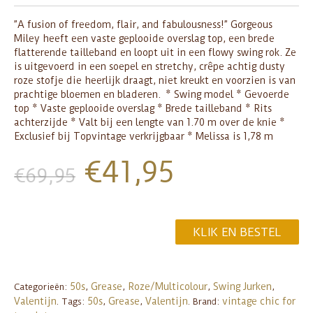
”A fusion of freedom, flair, and fabulousness!” Gorgeous
Miley heeft een vaste geplooide overslag top, een brede
flatterende tailleband en loopt uit in een flowy swing rok. Ze
is uitgevoerd in een soepel en stretchy, crêpe achtig dusty
roze stofje die heerlijk draagt, niet kreukt en voorzien is van
prachtige bloemen en bladeren. * Swing model * Gevoerde
top * Vaste geplooide overslag * Brede tailleband * Rits
achterzijde * Valt bij een lengte van 1.70 m over de knie *
Exclusief bij Topvintage verkrijgbaar * Melissa is 1,78 m
€
41,95
€
69,95
KLIK EN BESTEL
50s
Grease
Roze/Multicolour
Swing Jurken
Categorieën:
,
,
,
,
Valentijn
50s
Grease
Valentijn
vintage chic for
.
Tags:
,
,
.
Brand: