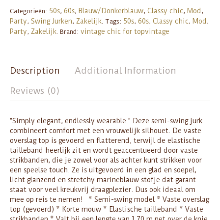
50s
60s
Blauw/Donkerblauw
Classy chic
Mod
Categorieën:
,
,
,
,
,
Party
Swing Jurken
Zakelijk
50s
60s
Classy chic
Mod
,
,
.
Tags:
,
,
,
,
Party
Zakelijk
vintage chic for topvintage
,
.
Brand:
Description
Additional Information
Reviews (0)
“Simply elegant, endlessly wearable.” Deze semi-swing jurk
combineert comfort met een vrouwelijk silhouet. De vaste
overslag top is gevoerd en flatterend, terwijl de elastische
tailleband heerlijk zit en wordt geaccentueerd door vaste
strikbanden, die je zowel voor als achter kunt strikken voor
een speelse touch. Ze is uitgevoerd in een glad en soepel,
licht glanzend en stretchy marineblauw stofje dat garant
staat voor veel kreukvrij draagplezier. Dus ook ideaal om
mee op reis te nemen! * Semi-swing model * Vaste overslag
top (gevoerd) * Korte mouw * Elastische tailleband * Vaste
strikbanden * Valt bij een lengte van 1,70 m net over de knie