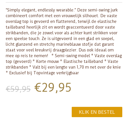
“Simply elegant, endlessly wearable.” Deze semi-swing jurk
combineert comfort met een vrouwelijk silhouet. De vaste
overslag top is gevoerd en flatterend, terwijl de elastische
tailleband heerlijk zit en wordt geaccentueerd door vaste
strikbanden, die je zowel voor als achter kunt strikken voor
een speelse touch. Ze is uitgevoerd in een glad en soepel,
licht glanzend en stretchy marineblauw stofje dat garant
staat voor veel kreukvrij draagplezier. Dus ook ideaal om
mee op reis te nemen! * Semi-swing model * Vaste overslag
top (gevoerd) * Korte mouw * Elastische tailleband * Vaste
strikbanden * Valt bij een lengte van 1,70 m net over de knie
* Exclusief bij Topvintage verkrijgbaar
€
29,95
€
59,95
KLIK EN BESTEL