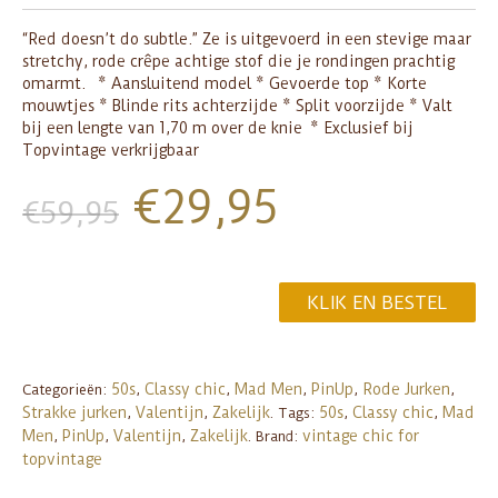
“Red doesn’t do subtle.” Ze is uitgevoerd in een stevige maar
stretchy, rode crêpe achtige stof die je rondingen prachtig
omarmt. * Aansluitend model * Gevoerde top * Korte
mouwtjes * Blinde rits achterzijde * Split voorzijde * Valt
bij een lengte van 1,70 m over de knie * Exclusief bij
Topvintage verkrijgbaar
€
29,95
€
59,95
KLIK EN BESTEL
50s
Classy chic
Mad Men
PinUp
Rode Jurken
Categorieën:
,
,
,
,
,
Strakke jurken
Valentijn
Zakelijk
50s
Classy chic
Mad
,
,
.
Tags:
,
,
Men
PinUp
Valentijn
Zakelijk
vintage chic for
,
,
,
.
Brand:
topvintage