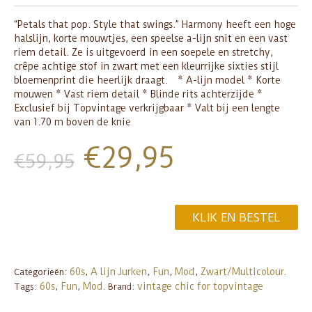
“Petals that pop. Style that swings.” Harmony heeft een hoge
halslijn, korte mouwtjes, een speelse a-lijn snit en een vast
riem detail. Ze is uitgevoerd in een soepele en stretchy,
crêpe achtige stof in zwart met een kleurrijke sixties stijl
bloemenprint die heerlijk draagt. * A-lijn model * Korte
mouwen * Vast riem detail * Blinde rits achterzijde *
Exclusief bij Topvintage verkrijgbaar * Valt bij een lengte
van 1.70 m boven de knie
€
29,95
€
59,95
KLIK EN BESTEL
60s
A lijn Jurken
Fun
Mod
Zwart/Multicolour
Categorieën:
,
,
,
,
.
60s
Fun
Mod
vintage chic for topvintage
Tags:
,
,
.
Brand: