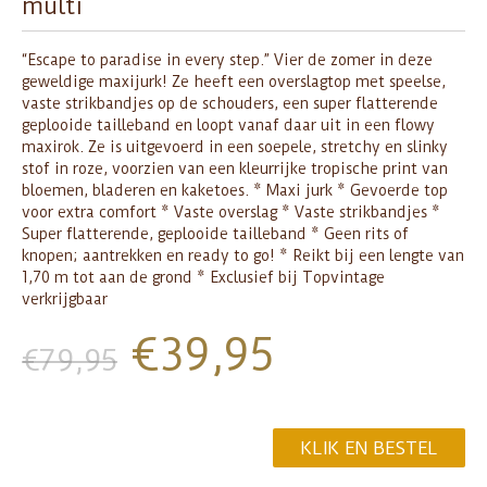
multi
“Escape to paradise in every step.” Vier de zomer in deze
geweldige maxijurk! Ze heeft een overslagtop met speelse,
vaste strikbandjes op de schouders, een super flatterende
geplooide tailleband en loopt vanaf daar uit in een flowy
maxirok. Ze is uitgevoerd in een soepele, stretchy en slinky
stof in roze, voorzien van een kleurrijke tropische print van
bloemen, bladeren en kaketoes. * Maxi jurk * Gevoerde top
voor extra comfort * Vaste overslag * Vaste strikbandjes *
Super flatterende, geplooide tailleband * Geen rits of
knopen; aantrekken en ready to go! * Reikt bij een lengte van
1,70 m tot aan de grond * Exclusief bij Topvintage
verkrijgbaar
€
39,95
€
79,95
KLIK EN BESTEL