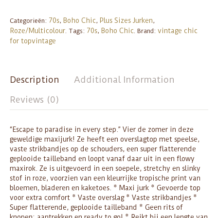
70s
Boho Chic
Plus Sizes Jurken
Categorieën:
,
,
,
Roze/Multicolour
70s
Boho Chic
vintage chic
.
Tags:
,
.
Brand:
for topvintage
Description
Additional Information
Reviews (0)
“Escape to paradise in every step.” Vier de zomer in deze
geweldige maxijurk! Ze heeft een overslagtop met speelse,
vaste strikbandjes op de schouders, een super flatterende
geplooide tailleband en loopt vanaf daar uit in een flowy
maxirok. Ze is uitgevoerd in een soepele, stretchy en slinky
stof in roze, voorzien van een kleurrijke tropische print van
bloemen, bladeren en kaketoes. * Maxi jurk * Gevoerde top
voor extra comfort * Vaste overslag * Vaste strikbandjes *
Super flatterende, geplooide tailleband * Geen rits of
knopen; aantrekken en ready to go! * Reikt bij een lengte van