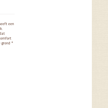
heeft een
k.
 dat
 comfort
e grond *