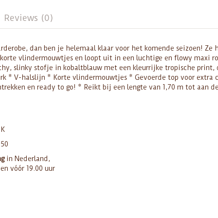
Reviews (0)
garderobe, dan ben je helemaal klaar voor het komende seizoen! Ze 
 korte vlindermouwtjes en loopt uit in een luchtige en flowy maxi ro
chy, slinky stofje in kobaltblauw met een kleurrijke tropische print,
jurk * V-halslijn * Korte vlindermouwtjes * Gevoerde top voor extra
ntrekken en ready to go! * Reikt bij een lengte van 1,70 m tot aan d
UK
250
ng
in Nederland,
den vóór 19.00 uur