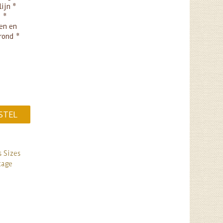
lijn *
t *
ken en
grond *
STEL
s Sizes
tage