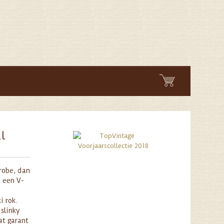
l
erobe, dan
 een V-
i rok.
 slinky
at garant