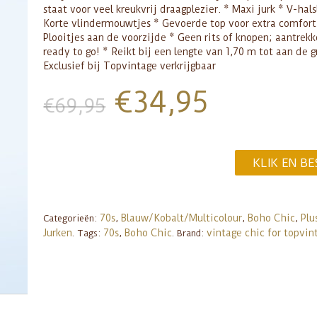
staat voor veel kreukvrij draagplezier. * Maxi jurk * V-hals
Korte vlindermouwtjes * Gevoerde top voor extra comfor
Plooitjes aan de voorzijde * Geen rits of knopen; aantrek
ready to go! * Reikt bij een lengte van 1,70 m tot aan de 
Exclusief bij Topvintage verkrijgbaar
€
34,95
€
69,95
KLIK EN BE
70s
Blauw/Kobalt/Multicolour
Boho Chic
Plu
Categorieën:
,
,
,
Jurken
70s
Boho Chic
vintage chic for topvin
.
Tags:
,
.
Brand: