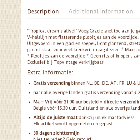
Description
Additional Information
”Tropical dreams alive!” Voeg Gracie snel toe aan je 
V-halslijn met flatterende plooitjes aan de voorzijde,
Uitgevoerd in een glad en soepel, licht glanzend, stret
garant staat voor veel kreukvrij draagplezier. * Maxi 
* Plooitjes aan de voorzijde * Geen rits of knopen; aa
Exclusief bij Topvintage verkrijgbaar
Extra Informatie:
Gratis verzending
binnen NL, BE, DE, AT, FR, LU & 
naar alle overige landen gratis verzending vanaf € 
Ma – Vrij vóór 21.00 uur besteld = directe verzendi
België vóór 15.30 uur, Duitsland en alle overige lan
Altijd de juiste maat
dankzij uniek maatadvies!
Elk artikel wordt opgemeten en gepast
30 dagen zichttermijn
Niet tevreden? Geld retour!