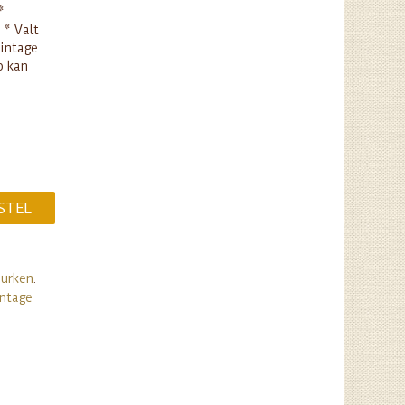
*
 * Valt
vintage
o kan
STEL
Jurken
.
intage