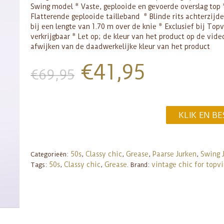
Swing model * Vaste, geplooide en gevoerde overslag top 
Flatterende geplooide tailleband * Blinde rits achterzijde
bij een lengte van 1.70 m over de knie * Exclusief bij Top
verkrijgbaar * Let op; de kleur van het product op de vide
afwijken van de daadwerkelijke kleur van het product
€
41,95
€
69,95
KLIK EN BE
50s
Classy chic
Grease
Paarse Jurken
Swing 
Categorieën:
,
,
,
,
50s
Classy chic
Grease
vintage chic for topv
Tags:
,
,
.
Brand: