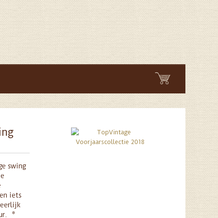
ing
ge swing
de
e
en iets
eerlijk
ur. *