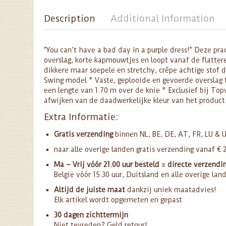
Description
Additional Information
”You can’t have a bad day in a purple dress!” Deze pr
overslag, korte kapmouwtjes en loopt vanaf de flattere
dikkere maar soepele en stretchy, crêpe achtige stof di
Swing model * Vaste, geplooide en gevoerde overslag to
een lengte van 1.70 m over de knie * Exclusief bij Top
afwijken van de daadwerkelijke kleur van het product
Extra Informatie:
Gratis verzending
binnen NL, BE, DE, AT, FR, LU & 
naar alle overige landen gratis verzending vanaf € 
Ma – Vrij vóór 21.00 uur besteld = directe verzendi
België vóór 15.30 uur, Duitsland en alle overige lan
Altijd de juiste maat
dankzij uniek maatadvies!
Elk artikel wordt opgemeten en gepast
30 dagen zichttermijn
Niet tevreden? Geld retour!