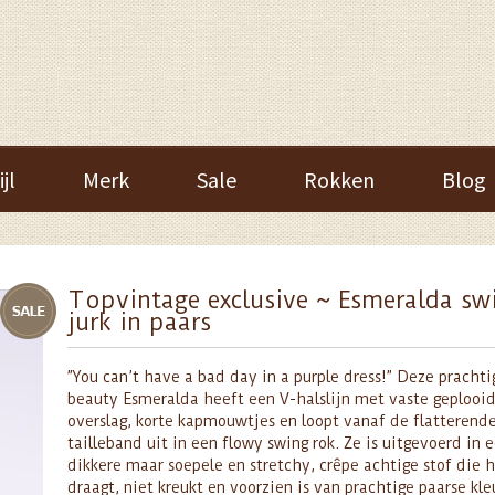
ijl
Merk
Sale
Rokken
Blog
Topvintage exclusive ~ Esmeralda sw
jurk in paars
”You can’t have a bad day in a purple dress!” Deze prachti
beauty Esmeralda heeft een V-halslijn met vaste geplooi
overslag, korte kapmouwtjes en loopt vanaf de flatterend
tailleband uit in een flowy swing rok. Ze is uitgevoerd in e
dikkere maar soepele en stretchy, crêpe achtige stof die h
draagt, niet kreukt en voorzien is van prachtige paarse kle