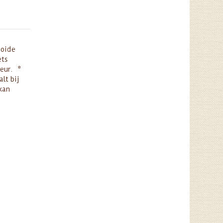
ooide
ets
leur. *
lt bij
 kan