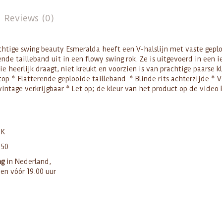
Reviews (0)
achtige swing beauty Esmeralda heeft een V-halslijn met vaste gepl
nde tailleband uit in een flowy swing rok. Ze is uitgevoerd in een i
e heerlijk draagt, niet kreukt en voorzien is van prachtige paarse k
p * Flatterende geplooide tailleband * Blinde rits achterzijde * Va
vintage verkrijgbaar * Let op; de kleur van het product op de video
UK
250
ng
in Nederland,
den vóór 19.00 uur