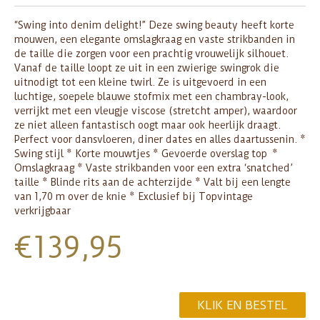
“Swing into denim delight!” Deze swing beauty heeft korte
mouwen, een elegante omslagkraag en vaste strikbanden in
de taille die zorgen voor een prachtig vrouwelijk silhouet.
Vanaf de taille loopt ze uit in een zwierige swingrok die
uitnodigt tot een kleine twirl. Ze is uitgevoerd in een
luchtige, soepele blauwe stofmix met een chambray-look,
verrijkt met een vleugje viscose (stretcht amper), waardoor
ze niet alleen fantastisch oogt maar ook heerlijk draagt.
Perfect voor dansvloeren, diner dates en alles daartussenin. *
Swing stijl * Korte mouwtjes * Gevoerde overslag top *
Omslagkraag * Vaste strikbanden voor een extra ‘snatched’
taille * Blinde rits aan de achterzijde * Valt bij een lengte
van 1,70 m over de knie * Exclusief bij Topvintage
verkrijgbaar
€
139,95
KLIK EN BESTEL