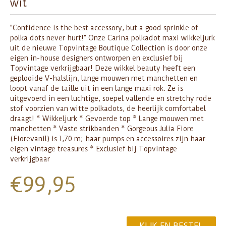
wit
”Confidence is the best accessory, but a good sprinkle of
polka dots never hurt!” Onze Carina polkadot maxi wikkeljurk
uit de nieuwe Topvintage Boutique Collection is door onze
eigen in-house designers ontworpen en exclusief bij
Topvintage verkrijgbaar! Deze wikkel beauty heeft een
geplooide V-halslijn, lange mouwen met manchetten en
loopt vanaf de taille uit in een lange maxi rok. Ze is
uitgevoerd in een luchtige, soepel vallende en stretchy rode
stof voorzien van witte polkadots, de heerlijk comfortabel
draagt! * Wikkeljurk * Gevoerde top * Lange mouwen met
manchetten * Vaste strikbanden * Gorgeous Julia Fiore
(Fiorevanil) is 1,70 m; haar pumps en accessoires zijn haar
eigen vintage treasures * Exclusief bij Topvintage
verkrijgbaar
€
99,95
KLIK EN BESTEL