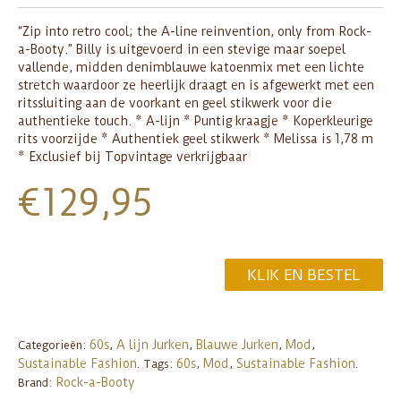
“Zip into retro cool; the A-line reinvention, only from Rock-
a-Booty.” Billy is uitgevoerd in een stevige maar soepel
vallende, midden denimblauwe katoenmix met een lichte
stretch waardoor ze heerlijk draagt en is afgewerkt met een
ritssluiting aan de voorkant en geel stikwerk voor die
authentieke touch. * A-lijn * Puntig kraagje * Koperkleurige
rits voorzijde * Authentiek geel stikwerk * Melissa is 1,78 m
* Exclusief bij Topvintage verkrijgbaar
€
129,95
KLIK EN BESTEL
60s
A lijn Jurken
Blauwe Jurken
Mod
Categorieën:
,
,
,
,
Sustainable Fashion
60s
Mod
Sustainable Fashion
.
Tags:
,
,
.
Rock-a-Booty
Brand: