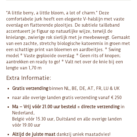
“A little berry, a little bloom, a lot of charm.” Deze
comfortabele jurk heeft een elegante V-halslijn met vaste
overslag en flatterende plooitjes. De subtiele tailleband
accentueert je figuur op natuurlijke wijze, terwijl de
knielange, zwierige rok sierlijk met je meebeweegt. Gemaakt
van een zachte, stretchy biologische katoenmix in groen met
een schattige print van bloemen en aardbeitjes. * Swing
model * Vaste geplooide overslag * Geen rits of knopen;
aantrekken en ready to go! * Valt net over de knie bij een
lengte van 1,70 m
Extra Informatie:
Gratis verzending
binnen NL, BE, DE, AT, FR, LU & UK
naar alle overige landen gratis verzending vanaf € 250
Ma – Vrij vóór 21.00 uur besteld = directe verzending
in
Nederland,
België vóór 15.30 uur, Duitsland en alle overige landen
vóór 19.00 uur
Altijd de juiste maat
dankzij uniek maatadvies!