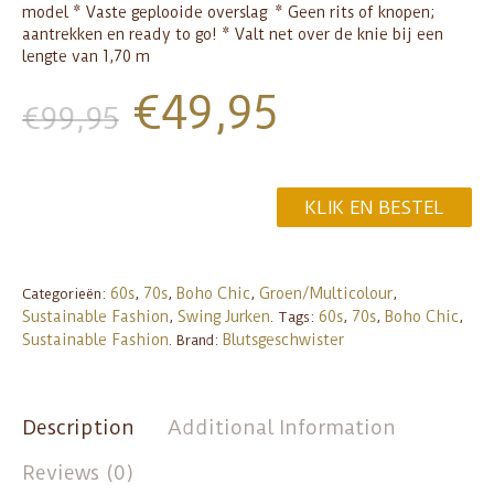
model * Vaste geplooide overslag * Geen rits of knopen;
aantrekken en ready to go! * Valt net over de knie bij een
lengte van 1,70 m
€
49,95
€
99,95
KLIK EN BESTEL
60s
70s
Boho Chic
Groen/Multicolour
Categorieën:
,
,
,
,
Sustainable Fashion
Swing Jurken
60s
70s
Boho Chic
,
.
Tags:
,
,
,
Sustainable Fashion
Blutsgeschwister
.
Brand:
Description
Additional Information
Reviews (0)