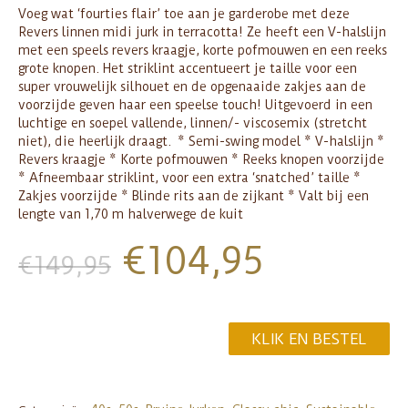
Voeg wat ‘fourties flair’ toe aan je garderobe met deze
Revers linnen midi jurk in terracotta! Ze heeft een V-halslijn
met een speels revers kraagje, korte pofmouwen en een reeks
grote knopen. Het striklint accentueert je taille voor een
super vrouwelijk silhouet en de opgenaaide zakjes aan de
voorzijde geven haar een speelse touch! Uitgevoerd in een
luchtige en soepel vallende, linnen/- viscosemix (stretcht
niet), die heerlijk draagt. * Semi-swing model * V-halslijn *
Revers kraagje * Korte pofmouwen * Reeks knopen voorzijde
* Afneembaar striklint, voor een extra ‘snatched’ taille *
Zakjes voorzijde * Blinde rits aan de zijkant * Valt bij een
lengte van 1,70 m halverwege de kuit
€
104,95
€
149,95
KLIK EN BESTEL