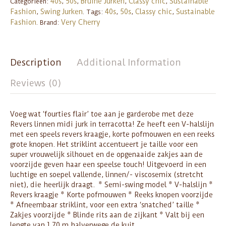
40s
50s
Bruine Jurken
Classy chic
Sustainable
Categorieën:
,
,
,
,
Fashion
Swing Jurken
40s
50s
Classy chic
Sustainable
,
.
Tags:
,
,
,
Fashion
Very Cherry
.
Brand:
Description
Additional Information
Reviews (0)
Voeg wat ‘fourties flair’ toe aan je garderobe met deze
Revers linnen midi jurk in terracotta! Ze heeft een V-halslijn
met een speels revers kraagje, korte pofmouwen en een reeks
grote knopen. Het striklint accentueert je taille voor een
super vrouwelijk silhouet en de opgenaaide zakjes aan de
voorzijde geven haar een speelse touch! Uitgevoerd in een
luchtige en soepel vallende, linnen/- viscosemix (stretcht
niet), die heerlijk draagt. * Semi-swing model * V-halslijn *
Revers kraagje * Korte pofmouwen * Reeks knopen voorzijde
* Afneembaar striklint, voor een extra ‘snatched’ taille *
Zakjes voorzijde * Blinde rits aan de zijkant * Valt bij een
lengte van 1,70 m halverwege de kuit