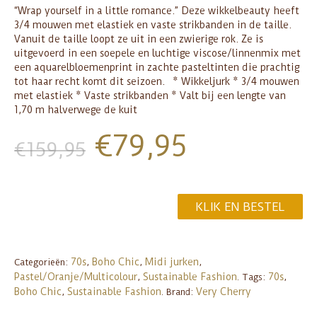
“Wrap yourself in a little romance.” Deze wikkelbeauty heeft
3/4 mouwen met elastiek en vaste strikbanden in de taille.
Vanuit de taille loopt ze uit in een zwierige rok. Ze is
uitgevoerd in een soepele en luchtige viscose/linnenmix met
een aquarelbloemenprint in zachte pasteltinten die prachtig
tot haar recht komt dit seizoen. * Wikkeljurk * 3/4 mouwen
met elastiek * Vaste strikbanden * Valt bij een lengte van
1,70 m halverwege de kuit
€
79,95
€
159,95
KLIK EN BESTEL
70s
Boho Chic
Midi jurken
Categorieën:
,
,
,
Pastel/Oranje/Multicolour
Sustainable Fashion
70s
,
.
Tags:
,
Boho Chic
Sustainable Fashion
Very Cherry
,
.
Brand: