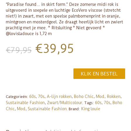
“Paradise found… in skirt form.” Deze zomerse midi rok is
uitgevoerd in soepele en luchtige EcoVero viscose (stretcht
niet!) in zwart, met een speelse palmbomenprint in oranje,
mintgroen en mosterdgeel. Ze draagt heerlijk licht en zwiert
prachtig met je mee. * Ritsluiting * Niet gevoerd *
@lovisladouce is 1,72 m
€
39,95
€
79,95
KLIK EN BESTEL
60s
70s
A-lijn rokken
Boho Chic
Mod
Rokken
Categorieën:
,
,
,
,
,
,
Sustainable Fashion
Zwart/Multicolour
60s
70s
Boho
,
.
Tags:
,
,
Chic
Mod
Sustainable Fashion
King louie
,
,
.
Brand: