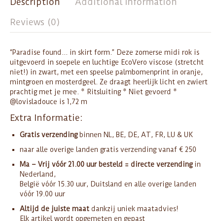
Description
Additional Information
Reviews (0)
“Paradise found… in skirt form.” Deze zomerse midi rok is
uitgevoerd in soepele en luchtige EcoVero viscose (stretcht
niet!) in zwart, met een speelse palmbomenprint in oranje,
mintgroen en mosterdgeel. Ze draagt heerlijk licht en zwiert
prachtig met je mee. * Ritsluiting * Niet gevoerd *
@lovisladouce is 1,72 m
Extra Informatie:
Gratis verzending
binnen NL, BE, DE, AT, FR, LU & UK
naar alle overige landen gratis verzending vanaf € 250
Ma – Vrij vóór 21.00 uur besteld = directe verzending
in
Nederland,
België vóór 15.30 uur, Duitsland en alle overige landen
vóór 19.00 uur
Altijd de juiste maat
dankzij uniek maatadvies!
Elk artikel wordt opgemeten en gepast