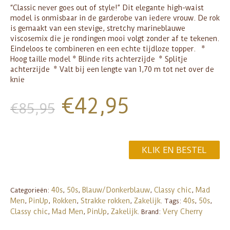
“Classic never goes out of style!” Dit elegante high-waist
model is onmisbaar in de garderobe van iedere vrouw. De rok
is gemaakt van een stevige, stretchy marineblauwe
viscosemix die je rondingen mooi volgt zonder af te tekenen.
Eindeloos te combineren en een echte tijdloze topper. *
Hoog taille model * Blinde rits achterzijde * Splitje
achterzijde * Valt bij een lengte van 1,70 m tot net over de
knie
€
42,95
€
85,95
KLIK EN BESTEL
40s
50s
Blauw/Donkerblauw
Classy chic
Mad
Categorieën:
,
,
,
,
Men
PinUp
Rokken
Strakke rokken
Zakelijk
40s
50s
,
,
,
,
.
Tags:
,
,
Classy chic
Mad Men
PinUp
Zakelijk
Very Cherry
,
,
,
.
Brand: