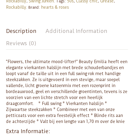
Rockabilly
Swing Jurken
50s
Classy chic
Grease
,
.
Tags:
,
,
,
Rockabilly
hearts & roses
.
Brand:
Description
Additional Information
Reviews (0)
”Flowers, the ultimate mood-lifter!” Beauty Emilia heeft een
elegante vierkanten halslijn met brede schouderbandjes en
loopt vanaf de taille uit in een full swing rok met handige
steekzakken. Ze is uitgevoerd in een stevige, maar soepel
vallende, licht groene katoenmix met een rozenprint in
bordeauxrood, geel en verschillende groentinten, tevens is ze
voorzien van een lichte stretch voor een heerlijk
draagcomfort. * Full swing * Vierkanten halslijn *
Zijwaartse steekzakken * Combineer met een van onze
petticoats voor een extra feestelijk effect * Blinde rits aan
de achterzijde * Valt bij een lengte van 1,70 m over de knie
Extra Informatie: