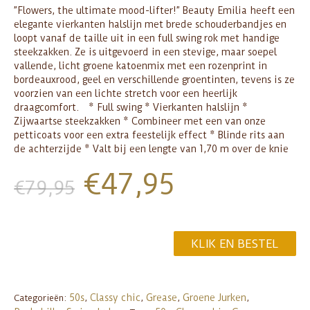
”Flowers, the ultimate mood-lifter!” Beauty Emilia heeft een
elegante vierkanten halslijn met brede schouderbandjes en
loopt vanaf de taille uit in een full swing rok met handige
steekzakken. Ze is uitgevoerd in een stevige, maar soepel
vallende, licht groene katoenmix met een rozenprint in
bordeauxrood, geel en verschillende groentinten, tevens is ze
voorzien van een lichte stretch voor een heerlijk
draagcomfort. * Full swing * Vierkanten halslijn *
Zijwaartse steekzakken * Combineer met een van onze
petticoats voor een extra feestelijk effect * Blinde rits aan
de achterzijde * Valt bij een lengte van 1,70 m over de knie
€
47,95
€
79,95
KLIK EN BESTEL
50s
Classy chic
Grease
Groene Jurken
Categorieën:
,
,
,
,