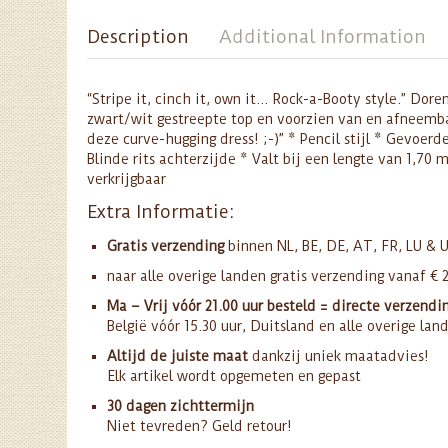
Description
Additional Information
“Stripe it, cinch it, own it… Rock-a-Booty style.” Dor
zwart/wit gestreepte top en voorzien van en afneemba
deze curve-hugging dress! ;-)” * Pencil stijl * Gevoe
Blinde rits achterzijde * Valt bij een lengte van 1,70 
verkrijgbaar
Extra Informatie:
Gratis verzending
binnen NL, BE, DE, AT, FR, LU & 
naar alle overige landen gratis verzending vanaf € 
Ma – Vrij vóór 21.00 uur besteld = directe verzendi
België vóór 15.30 uur, Duitsland en alle overige lan
Altijd de juiste maat
dankzij uniek maatadvies!
Elk artikel wordt opgemeten en gepast
30 dagen zichttermijn
Niet tevreden? Geld retour!