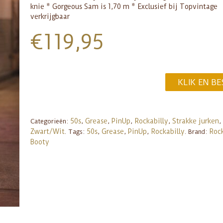
knie * Gorgeous Sam is 1,70 m * Exclusief bij Topvintage
verkrijgbaar
€
119,95
KLIK EN BE
50s
Grease
PinUp
Rockabilly
Strakke jurken
Categorieën:
,
,
,
,
,
Zwart/Wit
50s
Grease
PinUp
Rockabilly
Roc
.
Tags:
,
,
,
.
Brand:
Booty