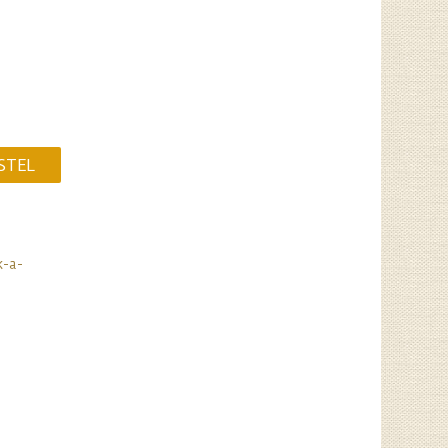
STEL
k-a-