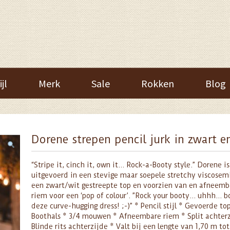
ijl
Merk
Sale
Rokken
Blog
Dorene strepen pencil jurk in zwart e
“Stripe it, cinch it, own it… Rock-a-Booty style.” Dorene is
uitgevoerd in een stevige maar soepele stretchy viscosem
een zwart/wit gestreepte top en voorzien van en afneemb
riem voor een ‘pop of colour’. ”Rock your booty… uhhh… b
deze curve-hugging dress! ;-)” * Pencil stijl * Gevoerde to
Boothals * 3/4 mouwen * Afneembare riem * Split achterz
Blinde rits achterzijde * Valt bij een lengte van 1,70 m to