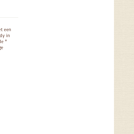
et een
dy in
de *
ge