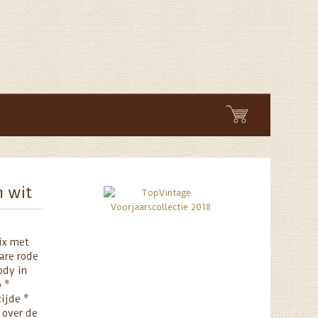
n wit
ix met
are rode
ody in
p *
ijde *
t over de