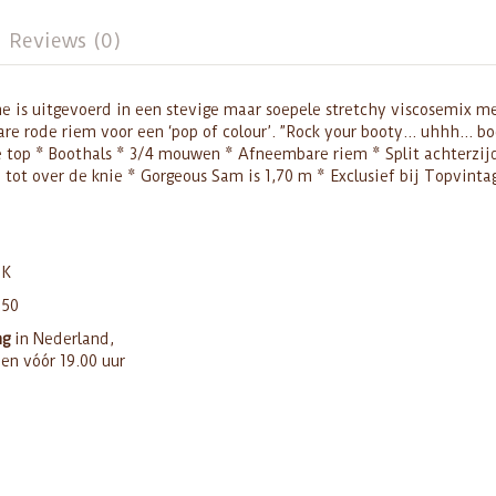
Reviews (0)
ene is uitgevoerd in een stevige maar soepele stretchy viscosemix m
re rode riem voor een ‘pop of colour’. ”Rock your booty… uhhh… bo
rde top * Boothals * 3/4 mouwen * Afneembare riem * Split achterzij
m tot over de knie * Gorgeous Sam is 1,70 m * Exclusief bij Topvinta
UK
250
ng
in Nederland,
den vóór 19.00 uur