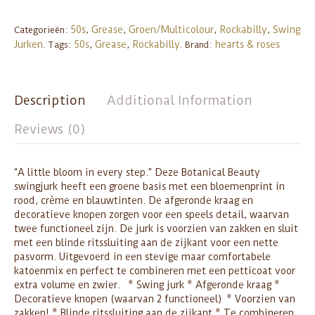
50s
Grease
Groen/Multicolour
Rockabilly
Swing
Categorieën:
,
,
,
,
Jurken
50s
Grease
Rockabilly
hearts & roses
.
Tags:
,
,
.
Brand:
Description
Additional Information
Reviews (0)
“A little bloom in every step.” Deze Botanical Beauty
swingjurk heeft een groene basis met een bloemenprint in
rood, crème en blauwtinten. De afgeronde kraag en
decoratieve knopen zorgen voor een speels detail, waarvan
twee functioneel zijn. De jurk is voorzien van zakken en sluit
met een blinde ritssluiting aan de zijkant voor een nette
pasvorm. Uitgevoerd in een stevige maar comfortabele
katoenmix en perfect te combineren met een petticoat voor
extra volume en zwier. * Swing jurk * Afgeronde kraag *
Decoratieve knopen (waarvan 2 functioneel) * Voorzien van
zakken! * Blinde ritssluiting aan de zijkant * Te combineren