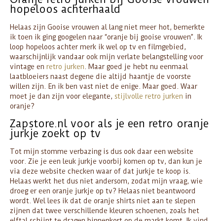
hopeloos achterhaald
Helaas zijn Gooise vrouwen al lang niet meer hot, bemerkte
ik toen ik ging googelen naar “oranje bij gooise vrouwen”. Ik
loop hopeloos achter merk ik wel op tv en filmgebied,
waarschijnlijk vandaar ook mijn verlate belangstelling voor
vintage en
retro jurken
. Maar goed je hebt nu eenmaal
laatbloeiers naast degene die altijd haantje de voorste
willen zijn. En ik ben vast niet de enige. Maar goed. Waar
moet je dan zijn voor elegante,
stijlvolle retro jurken
in
oranje?
Zapstore.nl voor als je een retro oranje
jurkje zoekt op tv
Tot mijn stomme verbazing is dus ook daar een website
voor. Zie je een leuk jurkje voorbij komen op tv, dan kun je
via deze website checken waar of dat jurkje te koop is.
Helaas werkt het dus niet andersom, zodat mijn vraag, wie
droeg er een oranje jurkje op tv? Helaas niet beantwoord
wordt. Wel lees ik dat de oranje shirts niet aan te slepen
zijnen dat twee verschillende kleuren schoenen, zoals het
elftal schijnt te dragen binnenkort op de markt komt. Ik vind