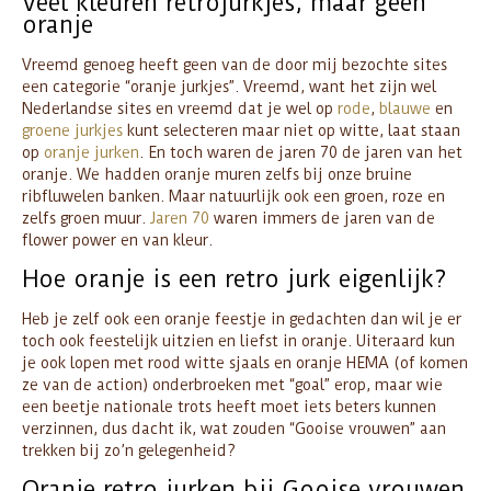
Veel kleuren retrojurkjes, maar geen
oranje
Vreemd genoeg heeft geen van de door mij bezochte sites
een categorie “oranje jurkjes”. Vreemd, want het zijn wel
Nederlandse sites en vreemd dat je wel op
rode
,
blauwe
en
groene jurkjes
kunt selecteren maar niet op witte, laat staan
op
oranje jurken
. En toch waren de jaren 70 de jaren van het
oranje. We hadden oranje muren zelfs bij onze bruine
ribfluwelen banken. Maar natuurlijk ook een groen, roze en
zelfs groen muur.
Jaren 70
waren immers de jaren van de
flower power en van kleur.
Hoe oranje is een retro jurk eigenlijk?
Heb je zelf ook een oranje feestje in gedachten dan wil je er
toch ook feestelijk uitzien en liefst in oranje. Uiteraard kun
je ook lopen met rood witte sjaals en oranje HEMA (of komen
ze van de action) onderbroeken met “goal” erop, maar wie
een beetje nationale trots heeft moet iets beters kunnen
verzinnen, dus dacht ik, wat zouden “Gooise vrouwen” aan
trekken bij zo’n gelegenheid?
Oranje retro jurken bij Gooise vrouwen