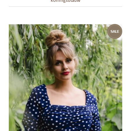
koningsblauw