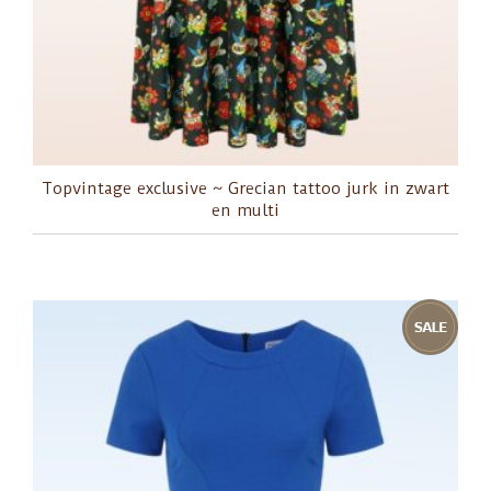
Topvintage exclusive ~ Grecian tattoo jurk in zwart
en multi