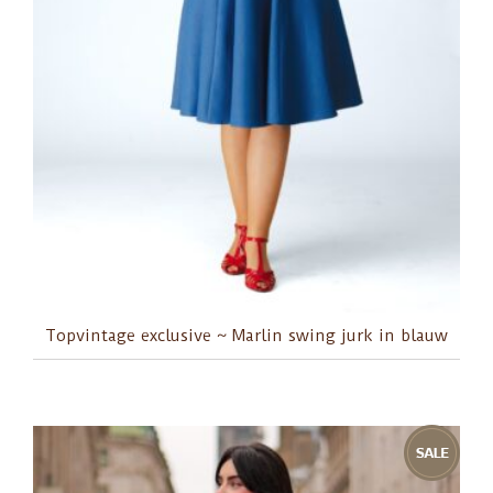
Topvintage exclusive ~ Marlin swing jurk in blauw