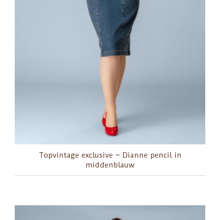
Topvintage exclusive ~ Dianne pencil in
middenblauw