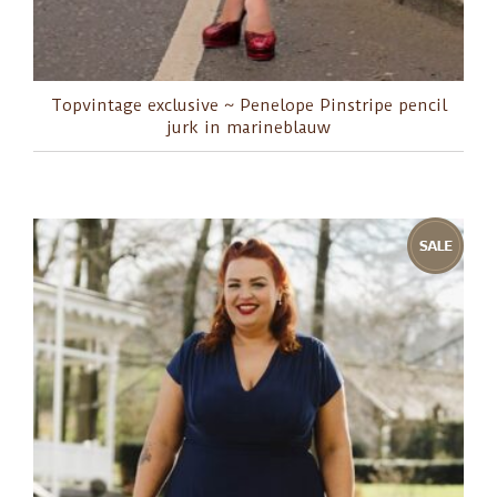
Topvintage exclusive ~ Penelope Pinstripe pencil
jurk in marineblauw