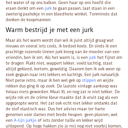
het water of op ons balkon. Geen haar op ons hoofd die
eraan denkt om een
jurk
te gaan passen, laat staan in een
zweterig pashokje in een bloedhete winkel. Tenminste dat
denken de koopmannen.
Warm bestrijd je met een jurk
Maar als het warm wordt dan wil ik juist altijd graag wat
nieuws en vooral iets cools, ik bedoel koels. En sinds ik een
prachtige rozerode linnen jurk kreeg van de moeder van een
vriendin, ben ik om. Als het warm is, is een
jurk
het fijnst om
te dragen. Plakt niet, wappert lekker, voelt luchtig, staat
altijd gekleed, kortom, geweldig. Daarom ben ik ook weer op
zoek gegaan naar iets lekkers en luchtigs. Een jurk natuurlijk.
Niet perse retro, maar ik ben wel gek op
stippen
en wijde
rokken dus ging ik op zoek. De laatste vintage aankoop was
helaas niets geworden. Maat XL en nog zat ie niet lekker. De
wijde rok en de crème kleur maakte dat ik eruit zag als een
opgepropte worst. Het zat ook echt niet lekker ondanks dat
de stof elastisch was. Dus het advies maar ter harte
genomen voor dames met brede heupen: geen plooien, wel
een
A-lijn jurkje
of iets zonder taille en lekker wijd
uitlopend. Op hoge hakken zie je mij nog niet voorbij komen,