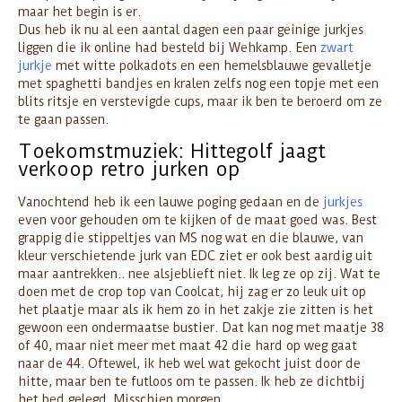
maar het begin is er.
Dus heb ik nu al een aantal dagen een paar geinige jurkjes
liggen die ik online had besteld bij Wehkamp. Een
zwart
jurkje
met witte polkadots en een hemelsblauwe gevalletje
met spaghetti bandjes en kralen zelfs nog een topje met een
blits ritsje en verstevigde cups, maar ik ben te beroerd om ze
te gaan passen.
Toekomstmuziek: Hittegolf jaagt
verkoop retro jurken op
Vanochtend heb ik een lauwe poging gedaan en de
jurkjes
even voor gehouden om te kijken of de maat goed was. Best
grappig die stippeltjes van MS nog wat en die blauwe, van
kleur verschietende jurk van EDC ziet er ook best aardig uit
maar aantrekken.. nee alsjeblieft niet. Ik leg ze op zij. Wat te
doen met de crop top van Coolcat, hij zag er zo leuk uit op
het plaatje maar als ik hem zo in het zakje zie zitten is het
gewoon een ondermaatse bustier. Dat kan nog met maatje 38
of 40, maar niet meer met maat 42 die hard op weg gaat
naar de 44. Oftewel, ik heb wel wat gekocht juist door de
hitte, maar ben te futloos om te passen. Ik heb ze dichtbij
het bed gelegd. Misschien morgen.