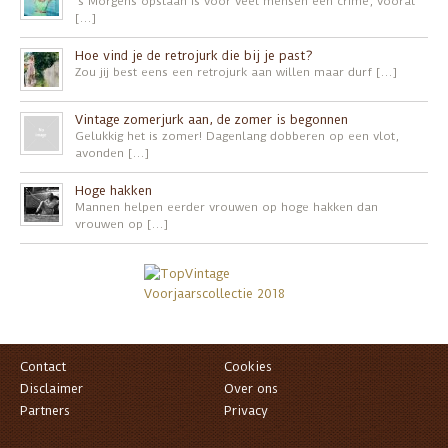
’s Morgens opstaan is voor veel mensen een crime, vooral
[…]
Hoe vind je de retrojurk die bij je past?
Zou jij best eens een retrojurk aan willen maar durf […]
Vintage zomerjurk aan, de zomer is begonnen
Gelukkig het is zomer! Dagenlang dobberen op een vlot,
avonden […]
Hoge hakken
Mannen helpen eerder vrouwen op hoge hakken dan
vrouwen op […]
Contact
Cookies
Disclaimer
Over ons
Partners
Privacy