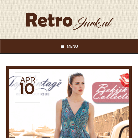
MENU
APR
10