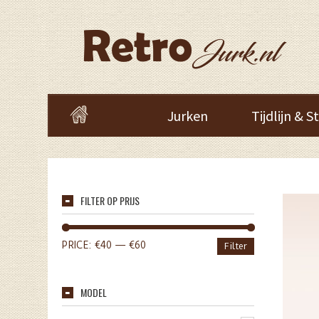
Jurken
Tijdlijn & St
FILTER OP PRIJS
PRICE:
€40
—
€60
Filter
MODEL