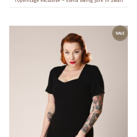
Topvintage exclusive ~ Elena swing jurk in zwart