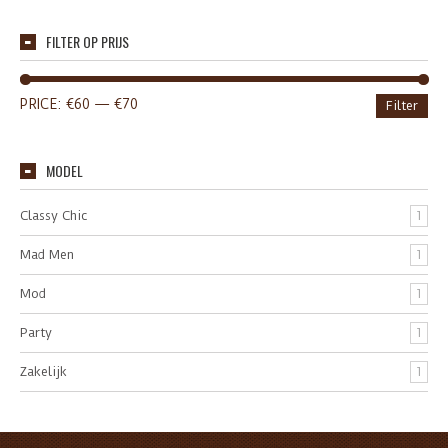
FILTER OP PRIJS
PRICE:
€60
—
€70
Filter
MODEL
Classy Chic
1
Mad Men
1
Mod
1
Party
1
Zakelijk
1