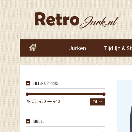
Jurken
Tijdlijn & St
FILTER OP PRIJS
PRICE:
€30
—
€40
Filter
MODEL