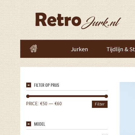
Jurken
Tijdlijn & St
FILTER OP PRIJS
PRICE:
€50
—
€60
Filter
MODEL